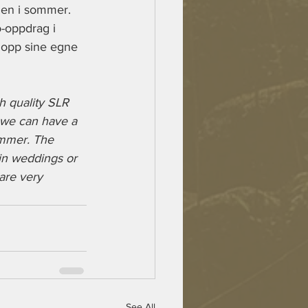
ngen i sommer. 
o-oppdrag i 
e opp sine egne 
 quality SLR 
 we can have a 
ummer. The 
 in weddings or 
are very 
See All