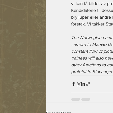
vi kan få bilder av p
Kandidatene til dessu
brylluper eller andre
foretak. Vi takker St
The Norwegian camera
camera to ManGo Deve
constant flow of pict
trainees will also ha
other functions to e
grateful to Stavanger