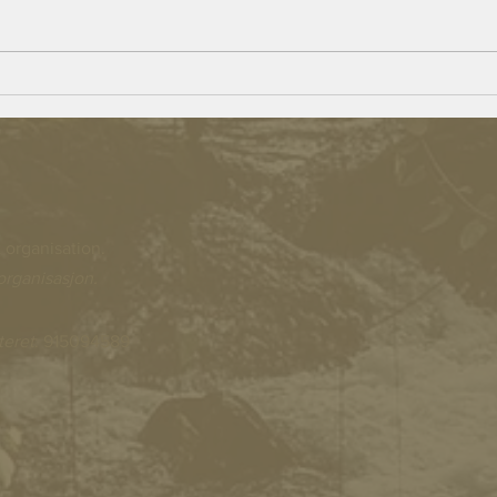
Beulah Village – Opportunities for
Persons With a Disability
 organisation.
organisasjon.
teret
: 915094589