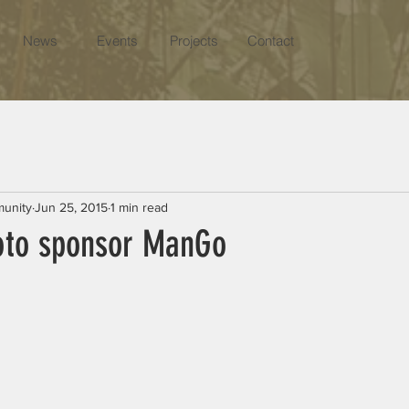
News
Events
Projects
Contact
munity
Jun 25, 2015
1 min read
oto sponsor ManGo