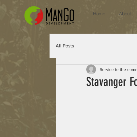
Home
About
All Posts
Service to the com
Stavanger F