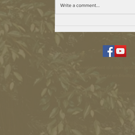
Write a comment...
Beulah Village – Building has Started
ABOUT US >
ManGo Development is a non-profit
ManGo Development er en frivillig 
Organisation number/
Foretaksregis