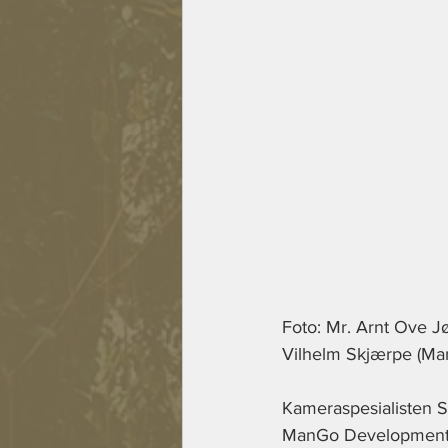
Foto: Mr. Arnt Ove Jø
Vilhelm Skjærpe (M
Kameraspesialisten St
ManGo Development. V