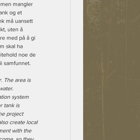
t, men mangler 
ank og et 
nk må uansett 
kt, uten å 
ære med på å gi 
om skal ha 
itehold noe de 
ii samfunnet.
. The area is 
water. 
ation system 
r tank is 
he project 
also create local 
ent with the 
income, so they 