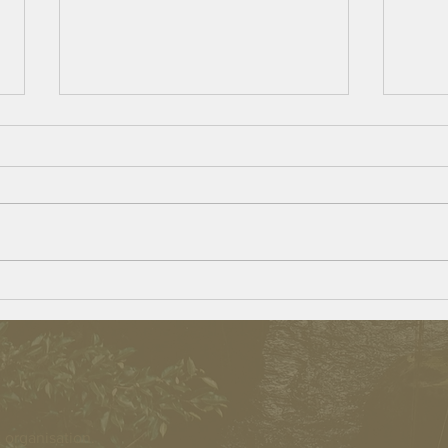
The go
Beulah Village – Opportunities for
Persons With a Disability
 organisation.