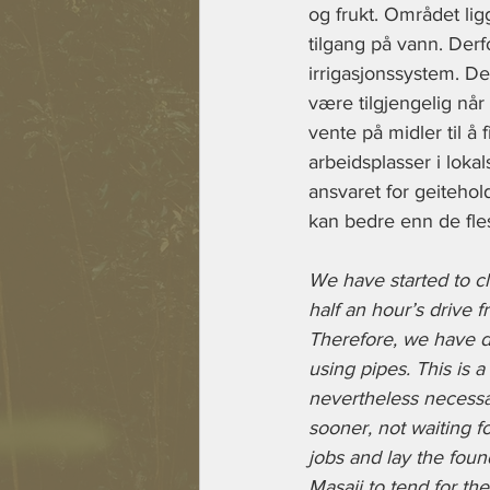
og frukt. Området lig
tilgang på vann. Derf
irrigasjonssystem. D
være tilgjengelig når 
vente på midler til å
arbeidsplasser i loka
ansvaret for geiteho
kan bedre enn de fle
We have started to cl
half an hour’s drive f
Therefore, we have de
using pipes. This is a
nevertheless necessar
sooner, not waiting fo
jobs and lay the fou
Masaii to tend for the