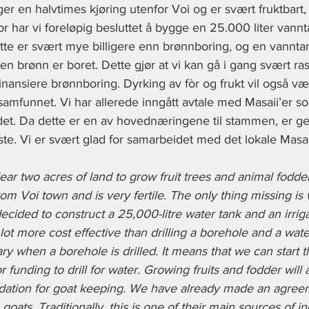
ger en halvtimes kjøring utenfor Voi og er svært fruktbar
or har vi foreløpig besluttet å bygge en 25.000 liter vannt
ette er svært mye billigere enn brønnboring, og en vannta
en brønn er boret. Dette gjør at vi kan gå i gang svært ras
 finansiere brønnboring. Dyrking av fòr og frukt vil også v
lsamfunnet. Vi har allerede inngått avtale med Masaii’er s
ldet. Da dette er en av hovednæringene til stammen, er ge
ste. Vi er svært glad for samarbeidet med det lokale Masa
ear two acres of land to grow fruit trees and animal fodder
rom Voi town and is very fertile. The only thing missing is 
cided to construct a 25,000-litre water tank and an irrig
 lot more cost effective than drilling a borehole and a wate
y when a borehole is drilled. It means that we can start t
r funding to drill for water. Growing fruits and fodder will 
ndation for goat keeping. We have already made an agreem
 goats. Traditionally, this is one of their main sources of 