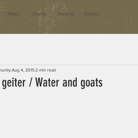
News
Events
Projects
Contact
munity
Aug 4, 2015
2 min read
 geiter / Water and goats