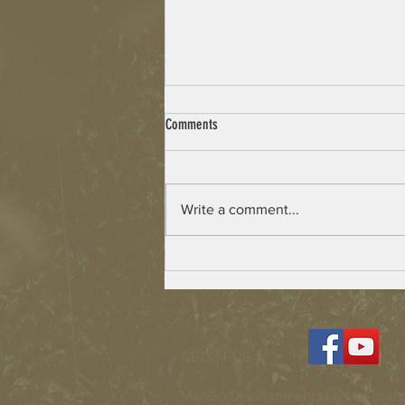
Comments
Write a comment...
Beulah Village – Building has Started
ABOUT US >
ManGo Development is a non-profit